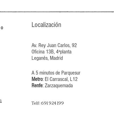
Localización
 o
Av. Rey Juan Carlos, 92
os
Oficina 13B, 4ªplanta
Leganés, Madrid
A 5 minutos de Parquesur
Metro
: El Carrascal, L12
Renfe
: Zarzaquemada
s
Telf: 691 924 199