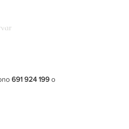
rvar
Contacto
Bono Regalo
fono
691 924 199
o