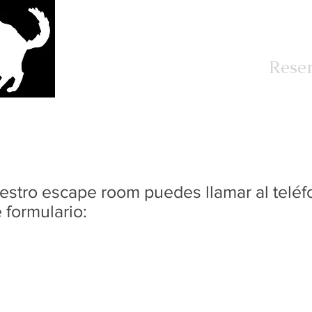
El Juego
Tarifas
Rese
uestro escape room puedes llamar al telé
e formulario: